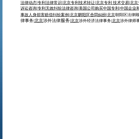
法律动态
|
专利
法律
常识
|
北京专利技术转让
|
北京专利 技术交易
|
北京
诉讼咨询
|
专利无效纠纷法律咨询
|
美国公司购买中国专利
|
中国企业
事故人身损害赔偿纠纷案例
|
北京
朝阳区合同纠纷
|
北京
朝阳区法律
服务|
律事务|
北京
涉外法律
北京
涉外经济法律事务|
北京
涉外律师事