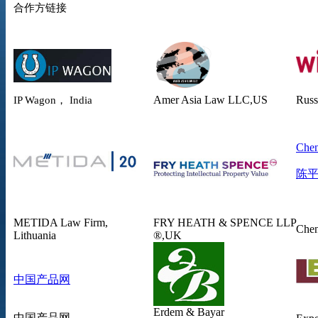
合作方链接
Amer Asia Law
LLC,US
Russ
IP Wagon， India
Chen
陈
METIDA Law Firm,
FRY HEATH & SPENCE LLP
Chen
Lithuania
®,UK
中国产品网
Erdem & Bayar
中国产品网