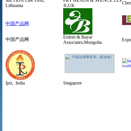
METIDA Law Firm,
FRY HEATH & SPENCE LLP
Chen
Lithuania
®,UK
中国产品网
Erdem & Bayar
中国产品网
Expe
Associates
,Mongolia
Ipri, India
Singapore