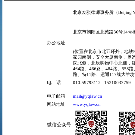
北京友骐律师事务所（Beijing YO
北京市朝阳区北苑路36号14号楼
办公地址
(位置在北京市北五环外，地铁5
家园南侧，安全大厦南侧，奥
院北侧，北辰购物中心北侧，红
464路、466路、484路、558路
路、特11路、运通117线大羊
电 话
010-59793112 15210033759
电子邮箱
mail@yqlaw.cn
网站地址
www.yqlaw.cn
微信公众号