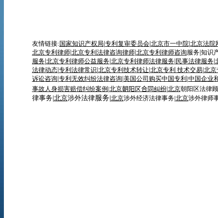
友情链接:
国家知识产权局
|
专利复审委员会
|
北京市一中院
|
北京法院
北京专利律师
|
北京专利法律咨询律师
|
北京专利律师咨询
服务
|
知识
服务
|
北京专利律师
公益服务
|
北京专利律师法律服务
|
民事法律服务
|
法律动态
|
专利
法律
常识
|
北京专利技术转让
|
北京专利 技术交易
|
北京
诉讼咨询
|
专利无效纠纷法律咨询
|
美国公司购买中国专利
|
中国企业
事故人身损害赔偿纠纷案例
|
北京
朝阳区合同纠纷
|
北京
朝阳区法律
服务|
律事务|
北京
涉外法律
北京
涉外经济法律事务|
北京
涉外律师事