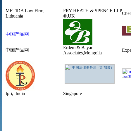
METIDA Law Firm,
FRY HEATH & SPENCE LLP
Chen
Lithuania
®,UK
中国产品网
Erdem & Bayar
中国产品网
Expe
Associates
,Mongolia
Ipri, India
Singapore