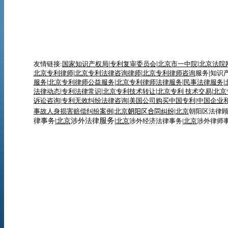
友情链接:
国家知识产权局
|
专利复审委员会
|
北京市一中院
|
北京法院
北京专利律师
|
北京专利法律咨询律师
|
北京专利律师咨询
服务
|
知识
服务
|
北京专利律师
公益服务
|
北京专利律师法律服务
|
民事法律服务
|
法律动态
|
专利
法律
常识
|
北京专利技术转让
|
北京专利 技术交易
|
北京
诉讼咨询
|
专利无效纠纷法律咨询
|
美国公司购买中国专利
|
中国企业
事故人身损害赔偿纠纷案例
|
北京
朝阳区合同纠纷
|
北京
朝阳区法律
服务|
律事务|
北京
涉外法律
北京
涉外经济法律事务|
北京
涉外律师事