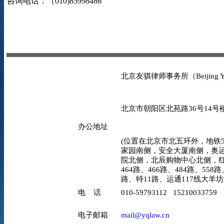
咨询电话：（
010)85998486
北京友骐律师事务所（Beijing YO
北京市朝阳区北苑路36号14号楼
办公地址
(位置在北京市北五环外，地铁5
家园南侧，安全大厦南侧，奥
院北侧，北辰购物中心北侧，红
464路、466路、484路、558路
路、特11路、运通117线大羊
电 话
010-59793112 15210033759
电子邮箱
mail@yqlaw.cn