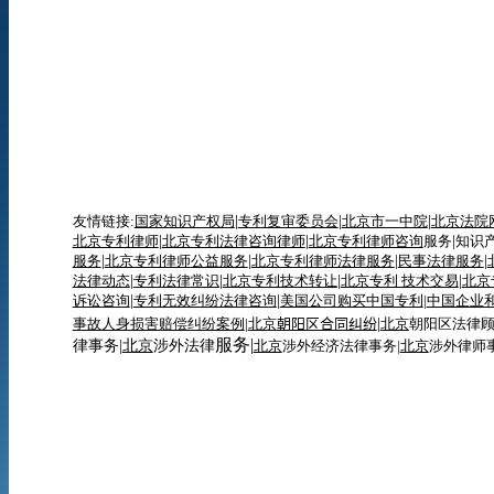
友情链接:
国家知识产权局
|
专利复审委员会
|
北京市一中院
|
北京法院
北京专利律师
|
北京专利法律咨询律师
|
北京专利律师咨询
服务
|
知识
服务
|
北京专利律师
公益服务
|
北京专利律师法律服务
|
民事法律服务
|
法律动态
|
专利
法律
常识
|
北京专利技术转让
|
北京专利 技术交易
|
北京
诉讼咨询
|
专利无效纠纷法律咨询
|
美国公司购买中国专利
|
中国企业
事故人身损害赔偿纠纷案例
|
北京
朝阳区合同纠纷
|
北京
朝阳区法律
服务|
律事务|
北京
涉外法律
北京
涉外经济法律事务|
北京
涉外律师事