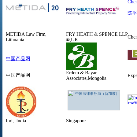
Chen
陈
METIDA Law Firm,
FRY HEATH & SPENCE LLP
Chen
Lithuania
®,UK
中国产品网
Erdem & Bayar
中国产品网
Expe
Associates
,Mongolia
Ipri, India
Singapore