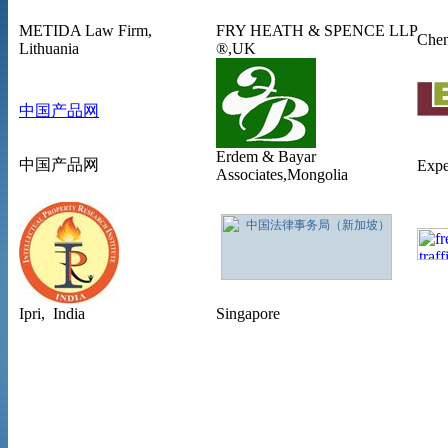
METIDA Law Firm,
FRY HEATH & SPENCE LLP
Chen
Lithuania
®,UK
中国产品网
Erdem & Bayar
中国产品网
Expe
Associates
,Mongolia
Ipri, India
Singapore