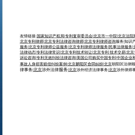
友情链接:
国家知识产权局
|
专利复审委员会
|
北京市一中院
|
北京法院
北京专利律师
|
北京专利法律咨询律师
|
北京专利律师咨询
服务
|
知识
服务
|
北京专利律师
公益服务
|
北京专利律师法律服务
|
民事法律服务
|
法律动态
|
专利
法律
常识
|
北京专利技术转让
|
北京专利 技术交易
|
北京
诉讼咨询
|
专利无效纠纷法律咨询
|
美国公司购买中国专利
|
中国企业
事故人身损害赔偿纠纷案例
|
北京
朝阳区合同纠纷
|
北京
朝阳区法律
服务|
律事务|
北京
涉外法律
北京
涉外经济法律事务|
北京
涉外律师事