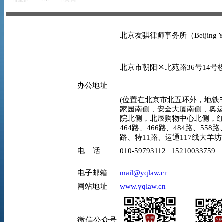
北京友骐律师事务所（Beijing YO
北京市朝阳区北苑路36号14号楼
办公地址
(位置在北京市北五环外，地铁5
家园南侧，安全大厦南侧，奥
院北侧，北辰购物中心北侧，红
464路、466路、484路、558路
路、特11路、运通117线大羊
电 话
010-59793112 15210033759
电子邮箱
mail@yqlaw.cn
网站地址
www.yqlaw.cn
微信公众号