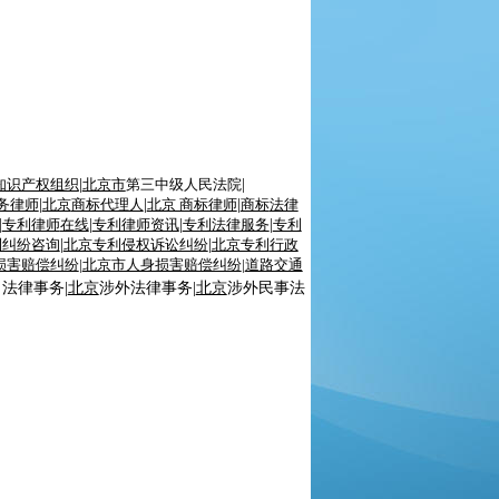
知识产权组织
|
北京市
第三中级人民法院
|
务律师
|
北京
商标代理人
|
北京 商标律师
|
商标
法律
|
专利律师
在线
|
专利律师资讯
|
专利法律服务
|
专利
利纠纷咨询
|
北京专利侵权诉讼纠纷
|
北京专利
行政
损害赔偿纠纷
|
北京市人身损害赔偿纠纷
|
道路交通
司法律事务
|
北京
涉外法律事务|
北京
涉外民事法