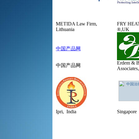
METIDA Law Firm,
FRY HEA
Lithuania
®,UK
中国产品网
Erdem & B
中国产品网
Associates
Ipri, India
Singapore