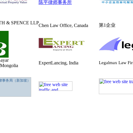
陈平律师事务所
TH & SPENCE LLP
第1企业
Chen Law Office, Canada
ayar
ExpertLancing, India
Legalmax Law Fi
,Mongolia