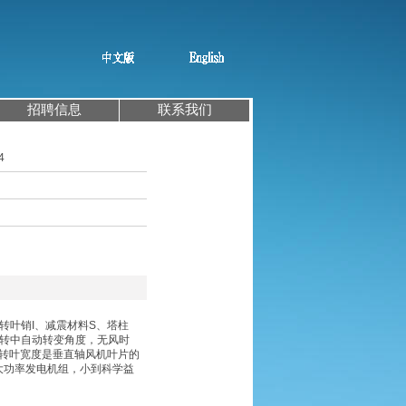
招聘信息
联系我们
4
转叶销
I
、减震材料
S
、塔柱
转中自动转变角度，无风时
转叶宽度是垂直轴风机叶片的
大功率发电机组，小到科学益