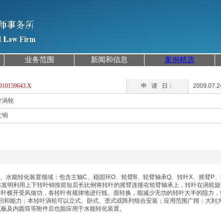
业务范围
新闻和信息
案例精选
910159643.X
申
请
日：
2009.07.2
叶涡轮
文明
能、水能转化装置领域；包含主轴
C
、稳固环
O
、轮臂
B
、轮臂轴承
Q
、转叶
X
、摇臂
P
、
本发明利用上下转叶销按前短后长比例将转叶的摇臂连接在轮臂轴承上，转叶在涡轮旋
转叶横开受风做功，各转叶有规律地进行线、面转换，能减少无功的转叶大半的阻力，
积和能力；本转叶涡轮可以立式、卧式、歪式或阵列组合安装；应用范围广阔：大到
流板及内圆筒等附件后也能应用于水能转化装置。