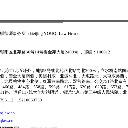
律师事务所（Beijing YOUQI Law Firm）
朝阳区北苑路36号14号楼金苑大厦2409号 ，邮编：1000
12
在北京市北五环外，地铁5号线北苑路北站向北300米，立水桥南站向
侧，安全大厦南侧，奥运村东，亚运村北，大屯路北，大屯东路西
，北辰购物中心北侧，红军营南路北，双营路南。公交751路北京有
、466路、484路、558路、596路、617路、620路、629路、653路、7
11路、运通117线大羊坊站附近，邻近北京市第三中级人民法院，北
9793112 15210033759
qlaw.cn
qlaw.cn