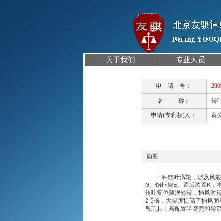
关于我们
专业人员
申
请
号：
200
名
称：
转
申请
(
专利权
)
人：
黄
摘要
一种转叶涡轮，涉及风
G
、钢框架
E
、置后装置
K
；
转叶复位随涡轮转，捕风时
2-5
倍，大幅度提高了捕风面
智玩具；若配置半窝壳和导