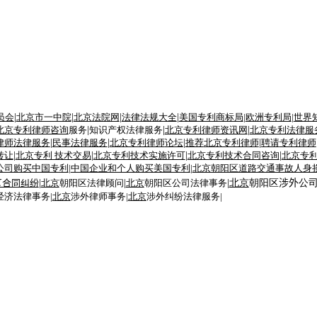
员会
|
北京市一中院
|
北京法院网
|
法律法规大全
|
美国专利商标局
|
欧洲专利局
|
世界
北京专利律师咨询
服务
|
知识产权法律服务
|
北京专利律师资讯网
|
北京专利法律服
律师法律服务
|
民事法律服务
|
北京专利律师
论坛
|
推荐
北京专利律师
|
聘请
专利律师
转让
|
北京专利 技术交易
|
北京专利技术
实施许可
|
北京专利技术
合同
咨询
|
北京专
公司购买中国专利
|
中国企业和个人购买美国专利
|
北京朝阳区道路交通事故人身
区合同纠纷
|
北京
朝阳区法律顾问
|
北京
朝阳区公司法律事务
|
北京
朝阳区
涉外
公
经济法律事务|
北京
涉外律师事务|
北京
涉外纠纷法律服务|